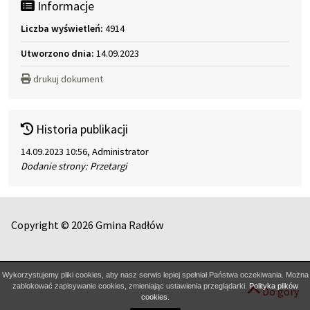
Informacje
Liczba wyświetleń:
4914
Utworzono dnia:
14.09.2023
drukuj dokument
Historia publikacji
14.09.2023 10:56, Administrator
Dodanie strony: Przetargi
Copyright © 2026 Gmina Radłów
Wykorzystujemy pliki cookies, aby nasz serwis lepiej spełniał Państwa oczekiwania. Można
zablokować zapisywanie cookies, zmieniając ustawienia przeglądarki.
Polityka plików
Do góry
cookies.