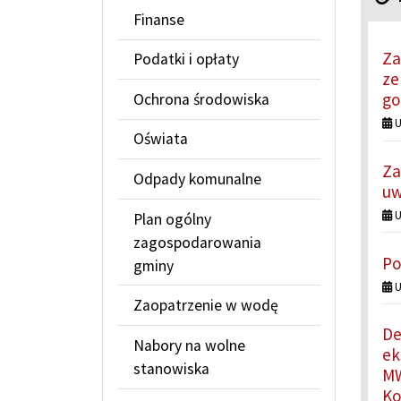
Finanse
Za
Podatki i opłaty
ze
go
Ochrona środowiska
U
Oświata
Za
Odpady komunalne
uw
U
Plan ogólny
zagospodarowania
Po
gminy
U
Zaopatrzenie w wodę
De
Nabory na wolne
ek
stanowiska
MW
Ko