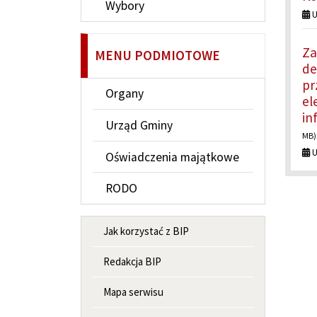
Wybory
U
Za
MENU PODMIOTOWE
de
pr
Organy
el
in
Urząd Gminy
MB)
U
Oświadczenia majątkowe
RODO
MENU INFORMACYJNE
Jak korzystać z BIP
Redakcja BIP
Mapa serwisu