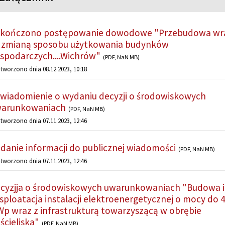
kończono postępowanie dowodowe "Przebudowa wr
 zmianą sposobu użytkowania budynków
spodarczych....Wichrów"
(PDF, NaN MB)
tworzono dnia 08.12.2023, 10:18
wiadomienie o wydaniu decyzji o środowiskowych
arunkowaniach
(PDF, NaN MB)
tworzono dnia 07.11.2023, 12:46
danie informacji do publicznej wiadomości
(PDF, NaN MB)
tworzono dnia 07.11.2023, 12:46
cyzjja o środowiskowych uwarunkowaniach "Budowa i
sploatacja instalacji elektroenergetycznej o mocy do 4
p wraz z infrastrukturą towarzyszącą w obrębie
ścieliska"
(PDF, NaN MB)