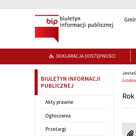
Przejdź do głównej treści
Przejdź do wyszukiwarki
Gmin
DEKLARACJA DOSTĘPNOŚCI
Jesteś
BIULETYN INFORMACJI
środo
PUBLICZNEJ
Rok
Akty prawne
Ogłoszenia
Przetargi