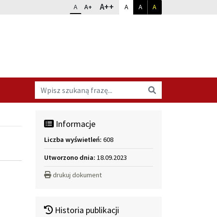
Dopasuj kontrast
Zmień rozmiar czcionki
rozmiar największy
A++
rozmiar standardowy
rozmiar powiększony
kontrast standardowy
kontrast biały na czarnym
kontrast żółty na cz
A
A+
A
A
A
Wyszukaj na stronie
Wyszukaj
Informacje
Liczba wyświetleń:
608
Utworzono dnia:
18.09.2023
drukuj dokument
Historia publikacji