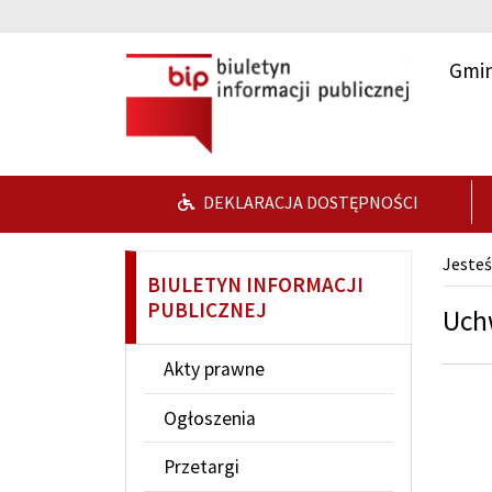
Przejdź do głównej treści
Przejdź do wyszukiwarki
Gmin
DEKLARACJA DOSTĘPNOŚCI
Jesteś
BIULETYN INFORMACJI
PUBLICZNEJ
Uch
Akty prawne
Ogłoszenia
Przetargi