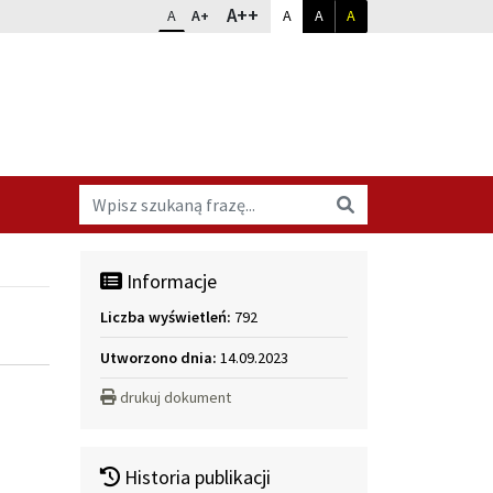
Dopasuj kontrast
Zmień rozmiar czcionki
rozmiar największy
A++
rozmiar standardowy
rozmiar powiększony
kontrast standardowy
kontrast biały na czarnym
kontrast żółty na cz
A
A+
A
A
A
Wyszukaj na stronie
Wyszukaj
Informacje
Liczba wyświetleń:
792
Utworzono dnia:
14.09.2023
drukuj dokument
Historia publikacji