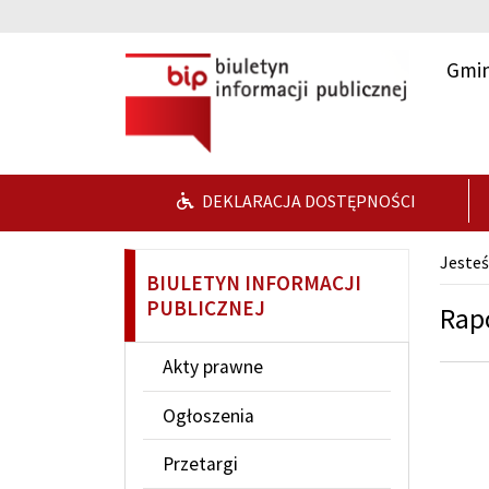
Przejdź do głównej treści
Przejdź do wyszukiwarki
Gmin
DEKLARACJA DOSTĘPNOŚCI
Jesteś
BIULETYN INFORMACJI
PUBLICZNEJ
Rapo
Akty prawne
Ogłoszenia
Przetargi